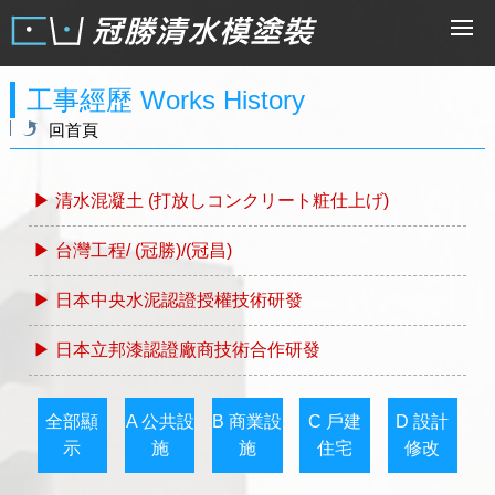
工事經歷 Works History
回首頁
▶ 清水混凝土 (打放しコンクリート粧仕上げ)
▶ 台灣工程/ (冠勝)/(冠昌)
▶ 日本中央水泥認證授權技術研發
▶ 日本立邦漆認證廠商技術合作研發
全部顯
A 公共設
B 商業設
C 戶建
D 設計
示
施
施
住宅
修改