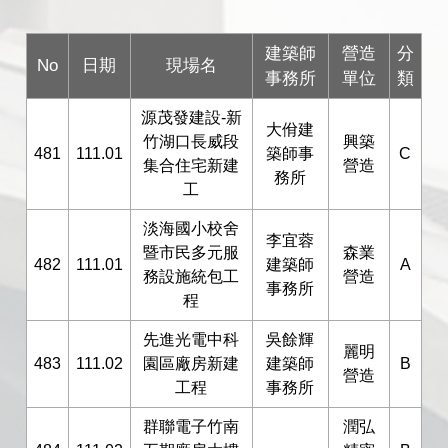
建築師
營造
分
No
日期
現場名
事務所
單位
類
源茂發建設-新
大佾建
竹湖口長威段
興築
481
111.01
築師事
C
集合住宅新建
營造
務所
工
淡海國小校舍
李宜蓉
暨市民多元服
森業
482
111.01
建築師
A
務設施統包工
營造
事務所
程
先進光電中科
吳餘輝
麗明
483
111.02
園區廠房新建
建築師
B
營造
工程
事務所
群聯電子竹南
潤弘