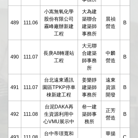
小嵩無氧化學
大為建
股份有限公司
築聯合
晨禎
489
111.06
B
霧峰廠辦新建
建築師
營造
工程
事務所
大元聯
長庚A8轉運站
合建築
中麟
490
111.07
B
工程
師事務
營造
所
台北遠東通訊
姜樂靜
遠東
491
111.07
園區TPKP停車
建築師
資源
B
棟新建工程
事務所
開發
台泥DAKA再
叄一建
正芳
492
111.08
生資源利用中
築師事
B
營造
心VMU展示中
務所
台中帝璟寬和
華揚
493
111.08
C