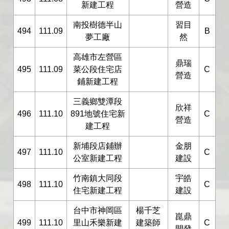
新建工程
營造
南投樹德半山
習目
494
111.09
B
夢工廠
然
高雄市左營區
鼎瑞
495
111.09
菜公段住宅店
C
營造
鋪新建工程
三義鄉雙潭段
欣祥
496
111.10
891地號住宅新
C
營造
建工程
新埔段店鋪辦
金朋
497
111.10
C
公室新建工程
建設
竹南鎮大同段
宇皓
498
111.10
C
住宅新建工程
建設
台中市神岡區
楊千芝
崑鼎
499
111.10
里山禾樂新建
建築師
C
開發