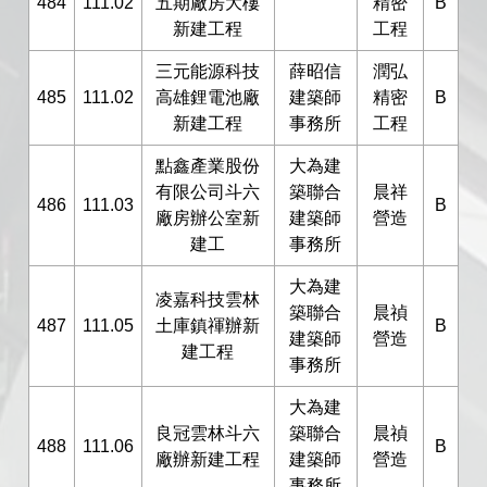
484
111.02
五期廠房大樓
精密
B
新建工程
工程
三元能源科技
薛昭信
潤弘
485
111.02
高雄鋰電池廠
建築師
精密
B
新建工程
事務所
工程
點鑫產業股份
大為建
有限公司斗六
築聯合
晨祥
486
111.03
B
廠房辦公室新
建築師
營造
建工
事務所
大為建
凌嘉科技雲林
築聯合
晨禎
487
111.05
土庫鎮禈辦新
B
建築師
營造
建工程
事務所
大為建
良冠雲林斗六
築聯合
晨禎
488
111.06
B
廠辦新建工程
建築師
營造
事務所