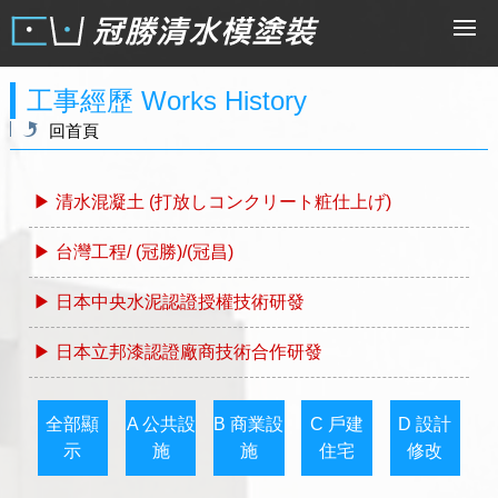
工事經歷 Works History
回首頁
▶ 清水混凝土 (打放しコンクリート粧仕上げ)
▶ 台灣工程/ (冠勝)/(冠昌)
▶ 日本中央水泥認證授權技術研發
▶ 日本立邦漆認證廠商技術合作研發
全部顯
A 公共設
B 商業設
C 戶建
D 設計
示
施
施
住宅
修改