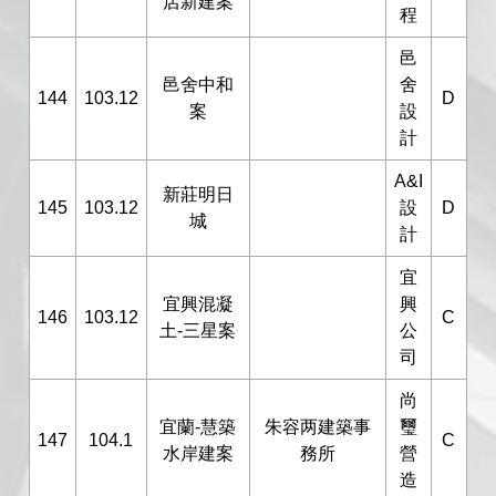
店新建案
程
邑
邑舍中和
舍
144
103.12
D
案
設
計
A&I
新莊明日
145
103.12
設
D
城
計
宜
宜興混凝
興
146
103.12
C
土-三星案
公
司
尚
宜蘭-慧築
朱容两建築事
璽
147
104.1
C
水岸建案
務所
營
造