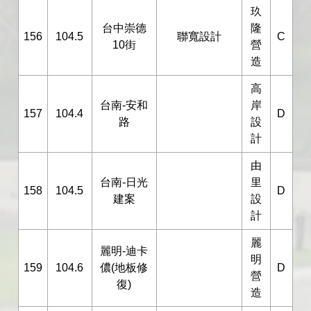
玖
台中崇德
隆
156
104.5
聯寬設計
C
10街
營
造
高
台南-安和
岸
157
104.4
D
路
設
計
由
台南-日光
里
158
104.5
D
建案
設
計
麗
麗明-迪卡
明
159
104.6
儂(地板修
D
營
復)
造