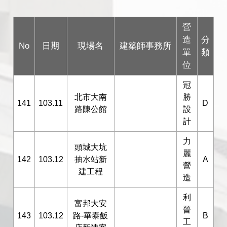
營
造
分
No
日期
現場名
建築師事務所
單
類
位
冠
北市大南
勝
141
103.11
D
路陳公館
設
計
力
頭城大坑
麗
142
103.12
抽水站新
A
營
建工程
造
利
富邦大安
晉
143
103.12
路-華泰飯
B
工