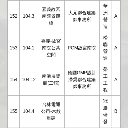
華
嘉義故宮
大元聯合建築
洲
152
104.3
南院景觀
A
師事務所
營
橋
造
松
嘉義-故宮
聯
153
104.1
南院公共
PCM故宮南院
A
營
空間
造
榮
德國GMP設計
南港展覽
工
154
104.12
潘冀聯合建築
A
館(二館)
工
師事務所
程
冠
台林電通
勝
155
104.4
公司-木紋
B
研
重建
發