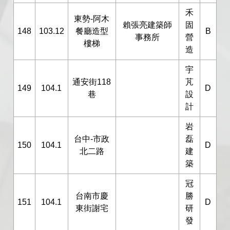
禾
東勢-阿木
賴張亮建築師
固
148
103.12
餐廳造型
B
事務所
營
樓梯
造
宇
通安街118
芃
149
104.1
D
巷
設
計
岩
台中-市政
磊
150
104.1
D
北二路
建
築
冠
台南市慶
勝
151
104.1
D
東街謝宅
研
發